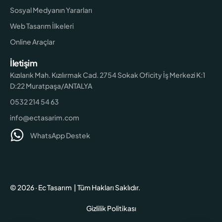
Sosyal Medyanın Yararları
Web Tasarım İlkeleri
Online Araçlar
İletişim
Kızılarık Mah. Kızılırmak Cad. 2754 Sokak Oficity İş Merkezi K:1
D:22 Muratpaşa/ANTALYA
0532 214 54 63
info@ectasarim.com
WhatsApp Destek
© 2026 · Ec Tasarım | Tüm Hakları Saklıdır.
Gizlilik Politikası